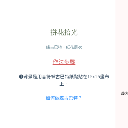
拼花拾光
蝶古巴特・紙花層次
作法步驟
❶背景是用音符蝶古巴特紙黏貼在15x15畫布
上。
義大
如何做蝶古巴特？