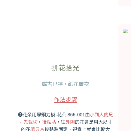
拼花拾光
蝶古巴特・紙花層次
作法步驟
➋花朵用厚鋼刀模-花朵 866-001由
小到大的尺
寸先裁切
，
後黏貼
，往
外圍
的花會是用大尺寸
的花
剪分片
後黏貼固定，視覺上就會比較大