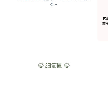
朵。
官
缺
🍃 細節圖 🍃