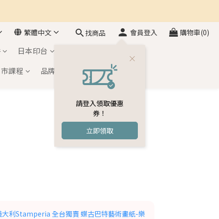
繁體中文
會員登入
購物車(0)
找商品
件
日本印台
自黏印章
門市課程
品牌介紹
會員專區
請登入領取優惠
券！
立即領取