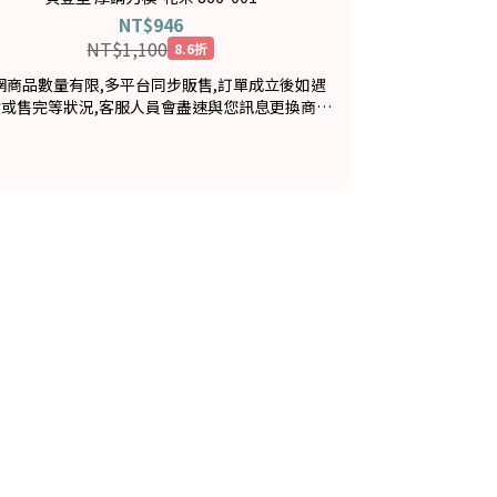
NT$946
NT$1,100
8.6折
網商品數量有限,多平台同步販售,訂單成立後如遇
貨或售完等狀況,客服人員會盡速與您訊息更換商品
或退款事宜,造成不便敬請見諒