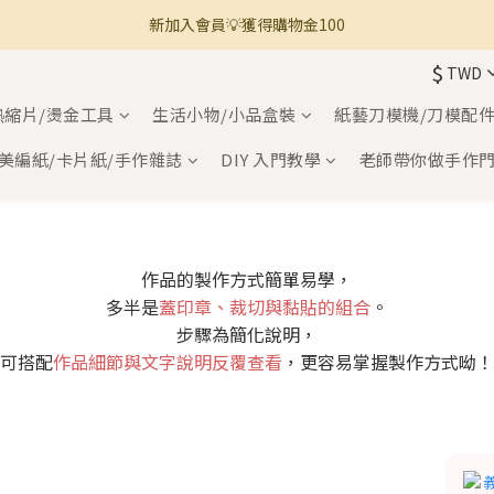
新加入會員💡獲得購物金100
🚚 全館滿800免運 🚚
$
TWD
🚚 全館滿800免運 🚚
熱縮片/燙金工具
生活小物/小品盒裝
紙藝刀模機/刀模配
美編紙/卡片紙/手作雜誌
DIY 入門教學
老師帶你做手作
作品的製作方式簡單易學，
多半是
蓋印章、裁切與黏貼的組合
。
步驟為簡化說明，
可搭配
作品細節與文字說明反覆查看
，更容易掌握製作方式呦！