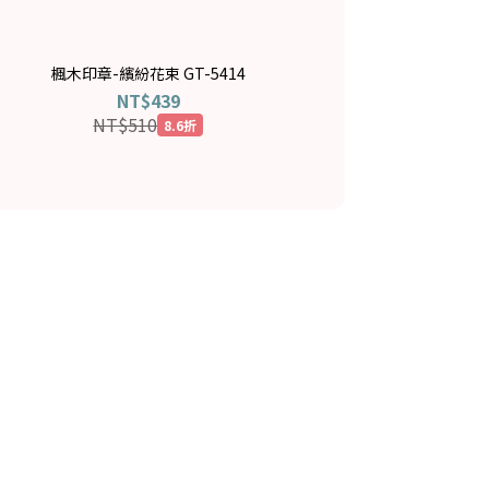
楓木印章-繽紛花束 GT-5414
NT$439
NT$510
8.6折