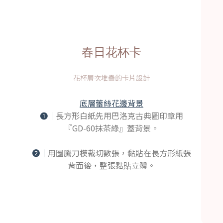
春日花杯卡
花杯層次堆疊的卡片設計
底層蕾絲花邊背景
❶｜
長方形白紙先用巴洛克古典圖印章用
『GD-60抹茶綠』蓋背景。
➋｜
用圖騰刀模裁切數張，黏貼在長方形紙張
背面後，整張黏貼立體。