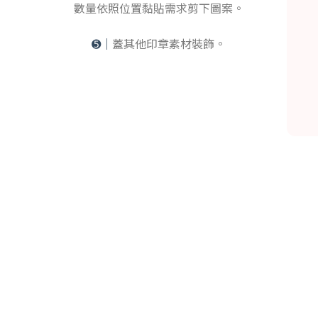
數量依照位置黏貼需求剪下圖案。
➎｜
蓋其他印章素材裝飾。