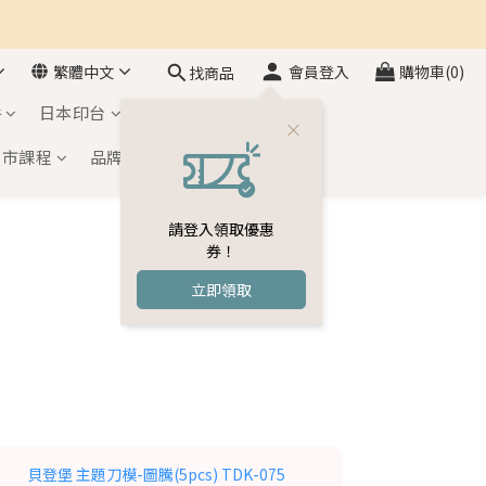
繁體中文
會員登入
購物車(0)
找商品
件
日本印台
自黏印章
門市課程
品牌介紹
會員專區
請登入領取優惠
券！
立即領取