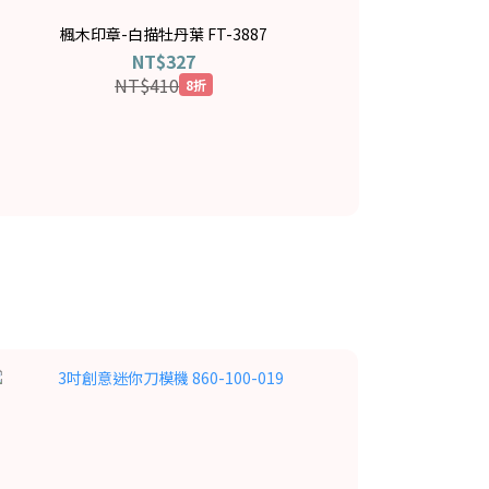
楓木印章-白描牡丹葉 FT-3887
楓木
6吋 磁性
NT$327
NT$410
8折