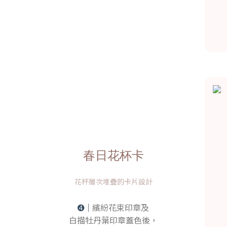
春日花杯卡
花杯層次堆疊的卡片設計
➍｜
繽紛花束印章及
白描牡丹葉印章蓋色後，