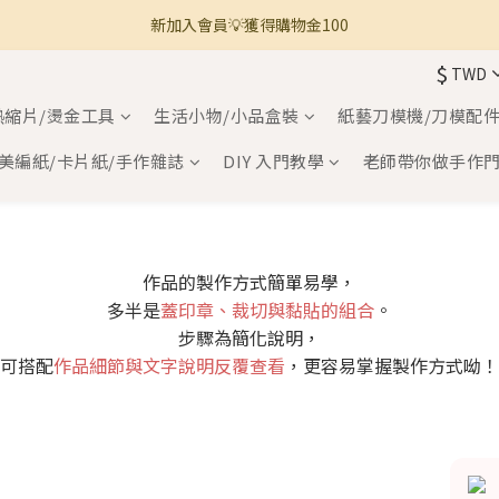
新加入會員💡獲得購物金100
🚚 全館滿800免運 🚚
$
TWD
🚚 全館滿800免運 🚚
熱縮片/燙金工具
生活小物/小品盒裝
紙藝刀模機/刀模配
美編紙/卡片紙/手作雜誌
DIY 入門教學
老師帶你做手作
作品的製作方式簡單易學，
多半是
蓋印章、裁切與黏貼的組合
。
步驟為簡化說明，
可搭配
作品細節與文字說明反覆查看
，更容易掌握製作方式呦！