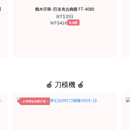
可
楓木印章-巴洛克古典圖 FT-4080
NT$353
NT$410
8.6折
🍎 刀模機 🍎
🍎預購加送雙好禮！