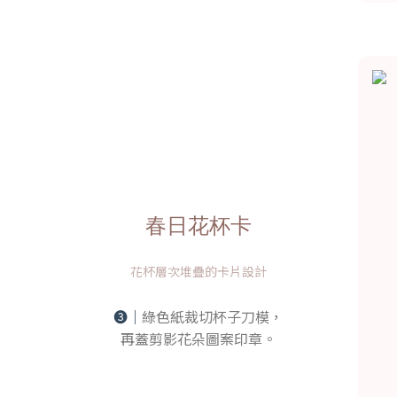
春日花杯卡
花杯層次堆疊的卡片設計
➌｜
綠色紙裁切杯子刀模，
再蓋剪影花朵圖案印章。