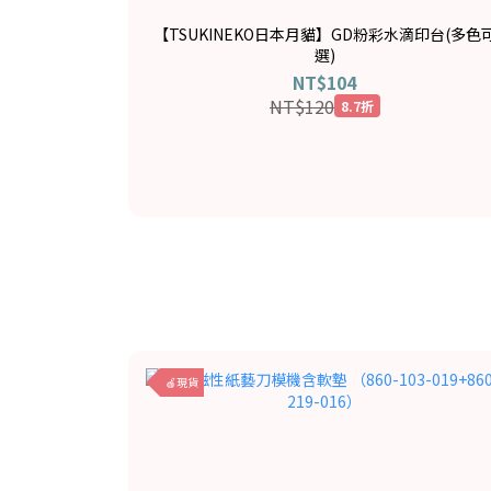
【TSUKINEKO日本月貓】GD粉彩水滴印台(多色
選)
NT$104
NT$120
8.7折
🍎現貨