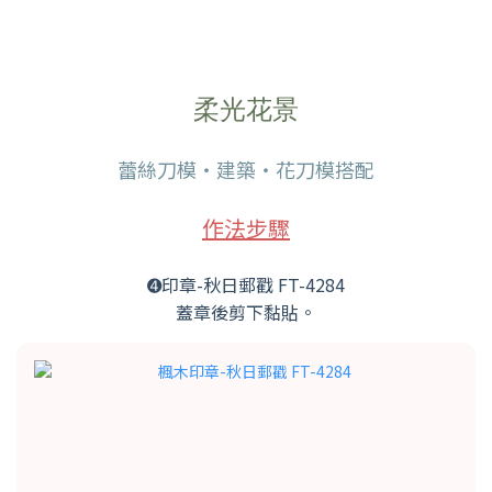
柔光花景
蕾絲刀模・建築・花刀模搭配
作法步驟
➍印章-秋日郵戳 FT-4284
蓋章後剪下黏貼。