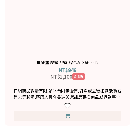
貝登堡 厚鋼刀模-綜合花 866-012
NT$946
NT$1,100
8.6折
官網商品數量有限,多平台同步販售,訂單成立後如遇缺貨或
售完等狀況,客服人員會盡速與您訊息更換商品或退款事宜,
造成不便敬請見諒