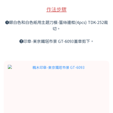
作法步驟
❶銀白色和白色紙用主題刀模-蕾絲邊框(4pcs) TDK-252裁
切。
➋印章-東京鐵塔市景 GT-6093蓋章剪下。