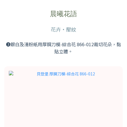
晨曦花語
花卉・壓紋
❸銀白及淺粉紙用厚鋼刀模-綜合花 866-012裁切花朵，黏
貼立體。