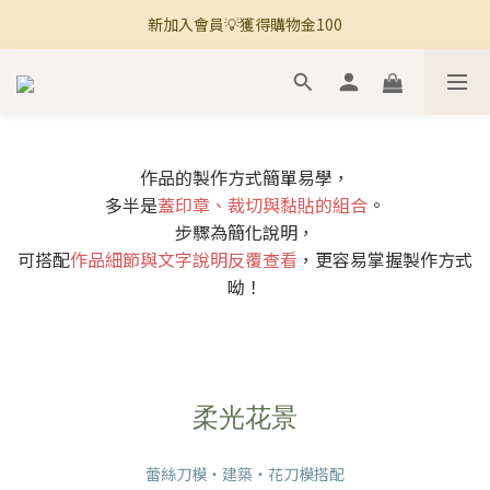
新加入會員💡獲得購物金100
🚚 全館滿800免運 🚚
🚚 全館滿800免運 🚚
作品的製作方式簡單易學，
多半是
蓋印章、裁切與黏貼的組合
。
步驟為簡化說明，
可搭配
作品細節與文字說明反覆查看
，更容易掌握製作方式
呦！
柔光花景
蕾絲刀模・建築・花刀模搭配