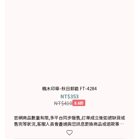
楓木印章-秋日郵戳 FT-4284
NT$353
NT$410
8.6折
官網商品數量有限,多平台同步販售,訂單成立後如遇缺貨或
售完等狀況,客服人員會盡速與您訊息更換商品或退款事宜,
造成不便敬請見諒