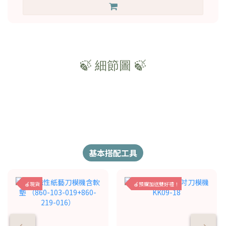
🍃 細節圖 🍃
基本搭配工具
🍎現貨
🍎預購加送雙好禮！