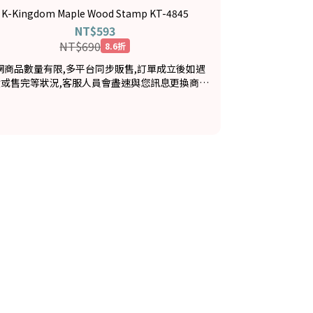
K-Kingdom Maple Wood Stamp KT-4845
NT$593
NT$690
8.6折
網商品數量有限,多平台同步販售,訂單成立後如遇
貨或售完等狀況,客服人員會盡速與您訊息更換商品
或退款事宜,造成不便敬請見諒