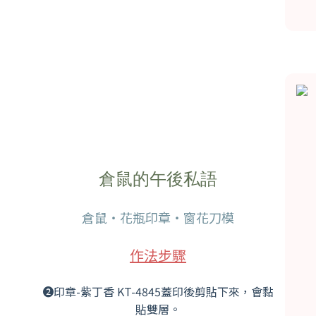
倉鼠的午後私語
倉鼠・花瓶印章・窗花刀模
作法步驟
➋印章-紫丁香 KT-4845蓋印後剪貼下來，會黏
貼雙層。