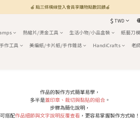
🍎 點三條橫線登入會員享購物點數回饋🍎
🚚 全館滿800免運 🚚
$
TWD
新加入會員💡獲得購物金100
tamps
熱縮片/燙金工具
生活小物/小品盒裝
紙藝刀模
🚚 全館滿800免運 🚚
手作工具
美編紙/卡片紙/手作雜誌
HandiCrafts
老
作品的製作方式簡單易學，
多半是
蓋印章、裁切與黏貼的組合
。
步驟為簡化說明，
可搭配
作品細節與文字說明反覆查看
，更容易掌握製作方式呦！