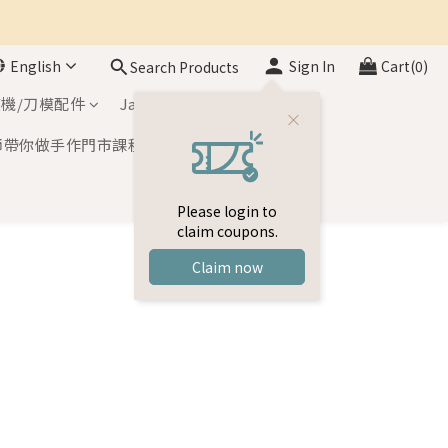
English
Sign In
Cart(0)
Search Products
機/刀模配件
Japan Inks
師帶你做手作門市課程
Please login to
claim coupons.
Claim now