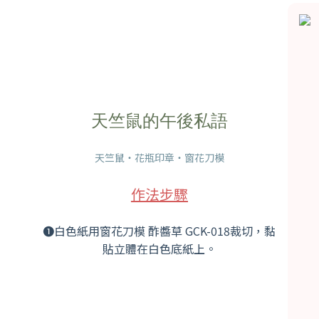
天竺鼠的午後私語
天竺鼠・花瓶印章・窗花刀模
作法步驟
❶白色紙用窗花刀模 酢醬草 GCK-018裁切，黏
貼立體在白色底紙上。