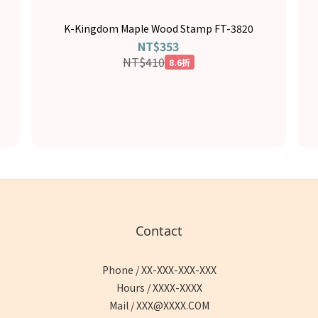
K-Kingdom Maple Wood Stamp FT-3820
NT$353
NT$410
8.6折
Contact
Phone / XX-XXX-XXX-XXX
Hours / XXXX-XXXX
Mail / XXX@XXXX.COM