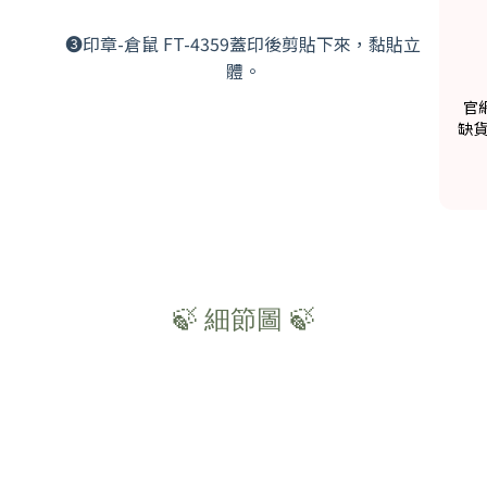
➌印章-倉鼠 FT-4359蓋印後剪貼下來，黏貼立
體。
官
缺
🍃 細節圖 🍃