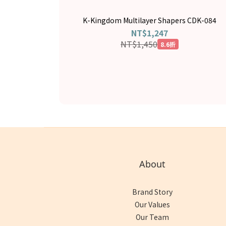
K-Kingdom Multilayer Shapers CDK-084
NT$1,247
NT$1,450
8.6折
About
Brand Story
Our Values
Our Team