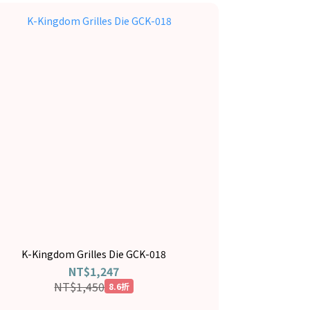
K-Kingdom Grilles Die GCK-018
NT$1,247
NT$1,450
8.6折