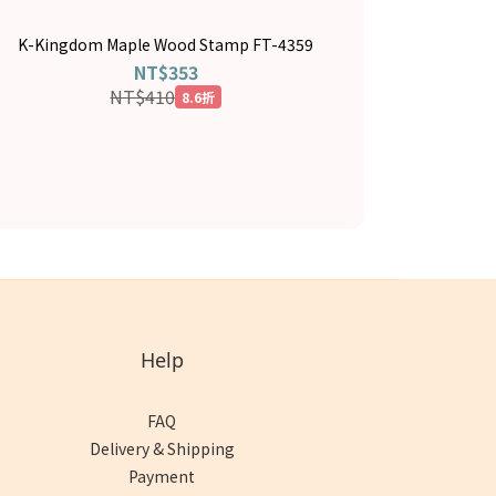
K-Kingdom Maple Wood Stamp FT-4359
【TSUKIN
cu
NT$353
NT$410
8.6折
Help
FAQ
Delivery & Shipping
Payment