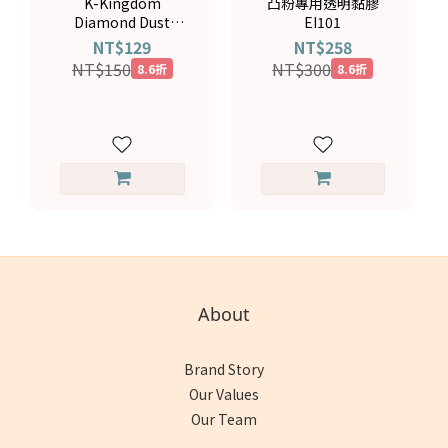
K-Kingdom
凸粉專用透明黏膠
Diamond Dust
EI101
Glitter EPP#123
NT$129
NT$258
NT$150
NT$300
8.6折
8.6折
About
Brand Story
Our Values
Our Team