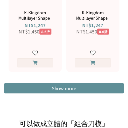
K-Kingdom
K-Kingdom
Multilayer Shaper
Multilayer Shaper
CDK-055
CDK-057
NT$1,247
NT$1,247
NT$1,450
NT$1,450
8.6折
8.6折
Show more
可以做成立體的「組合刀模」