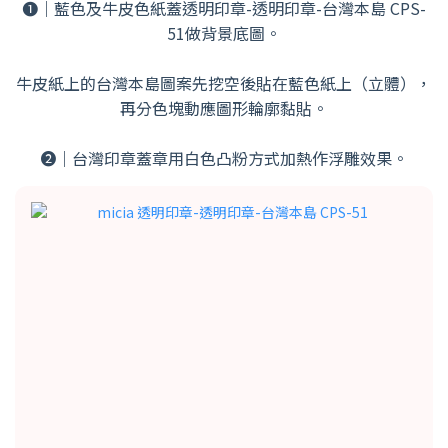
❶｜藍色及牛皮色紙蓋透明印章-透明印章-台灣本島 CPS-
51做背景底圖。
牛皮紙上的台灣本島圖案先挖空後貼在藍色紙上（立體），
再分色塊動應圖形輪廓黏貼。
➋｜台灣印章蓋章用白色凸粉方式加熱作浮雕效果。