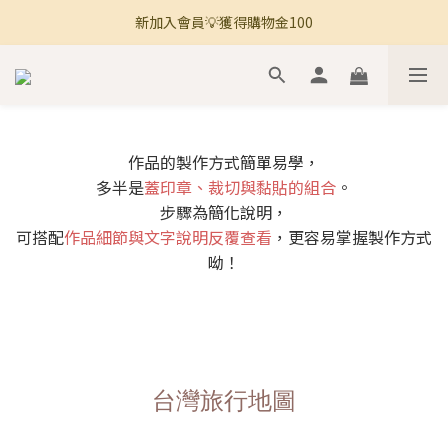
新加入會員💡獲得購物金100
🚚 全館滿800免運 🚚
🚚 全館滿800免運 🚚
作品的製作方式簡單易學，
多半是
蓋印章、裁切與黏貼的組合
。
步驟為簡化說明，
可搭配
作品細節與文字說明反覆查看
，更容易掌握製作方式
呦！
台灣旅行地圖