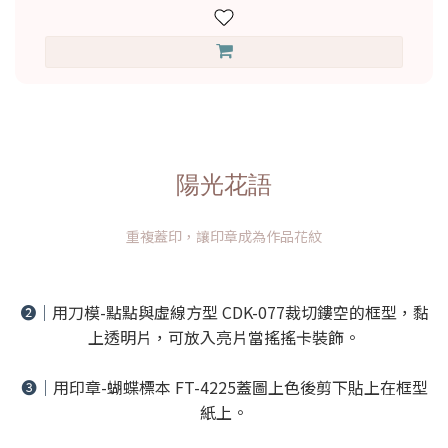
陽光花語
重複蓋印，讓印章成為作品花紋
➋｜
用刀模-點點與虛線方型 CDK-077裁切鏤空的框型，黏
上透明片，可放入亮片當搖搖卡裝飾。
➌｜
用印章-蝴蝶標本 FT-4225蓋圖上色後剪下貼上在框型
紙上。