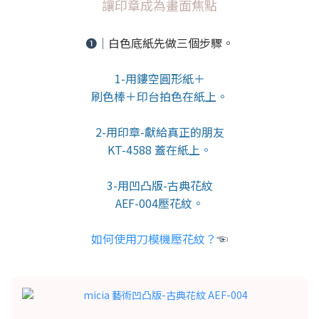
讓印章成為畫面焦點
❶｜
白色底紙先做三個步驟。
1-用鏤空圓形紙＋
刷色棒＋印台拍色在紙上。
2-用印章-獻給真正的朋友
KT-4588 蓋在紙上。
3-用凹凸版-古典花紋
AEF-004壓花紋。
如何使用刀模機壓花紋？
☜