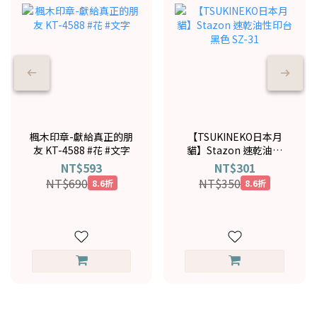
楓木印章-獻給真正的朋
【TSUKINEKO日本月
友 KT-4588 #花 #文字
貓】Stazon 速乾油性
印台黑色 SZ-31
NT$593
NT$301
NT$690
NT$350
8.6折
8.6折