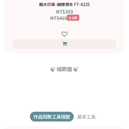
楓木印章-蝴蝶標本 FT-4225
NT$353
NT$410
8.6折
🍃 細節圖 🍃
作品同款工具搭配
基本工具