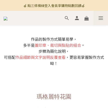
🍎 點三條橫線登入會員享購物點數回饋🍎
🚚 全館滿800免運 🚚
新加入會員💡獲得購物金100
🚚 全館滿800免運 🚚
作品的製作方式簡單易學，
多半是
蓋印章、裁切與黏貼的組合
。
步驟為簡化說明，
可搭配
作品細節與文字說明反覆查看
，更容易掌握製作方式
呦！
瑪格麗特花園