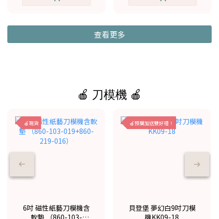
查看更多
🍎 刀模機 🍎
🍎現貨
🍎預購加送雙好禮！
6吋 磁性紙藝刀模機含
貝登堡 夢幻白9吋刀模
軟墊 （860-103-
機KK09-18