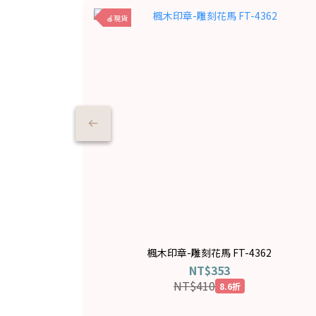
🍎現貨
楓木印章-雕刻花馬 FT-4362
NT$353
NT$410
8.6折