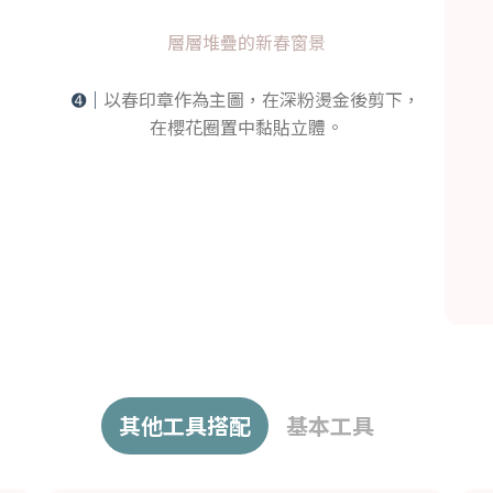
層層堆疊的新春窗景
➍｜
以春印章作為主圖，在深粉燙金後剪下，
在櫻花圈置中黏貼立體。
其他工具搭配
基本工具