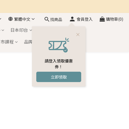
繁體中文
會員登入
購物車(0)
找商品
件
日本印台
自黏印章
門市課程
品牌介紹
會員專區
請登入領取優惠
券！
立即領取