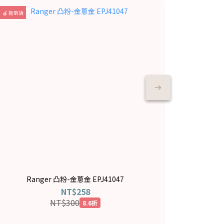
🍎 新到貨
🍎 新到貨
Ranger 凸粉-金蔥金 EPJ41047
R
貝登堡 燙金
NT$258
NT$300
8.6折