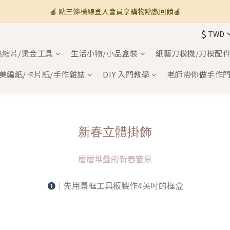
🍎 點三條橫線登入會員享購物點數回饋🍎
🚚 全館滿800免運 🚚
$
TWD
新加入會員💡獲得購物金100
熱縮片/燙金工具
生活小物/小品盒裝
紙藝刀模機/刀模配
🚚 全館滿800免運 🚚
美編紙/卡片紙/手作雜誌
DIY 入門教學
老師帶你做手作
新春立體掛飾
層層堆疊的新春窗景
❶
｜先用景框工具板製作4英吋的框盒