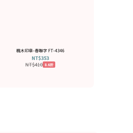
楓木印章-春聯字 FT-4346
NT$353
NT$410
8.6折