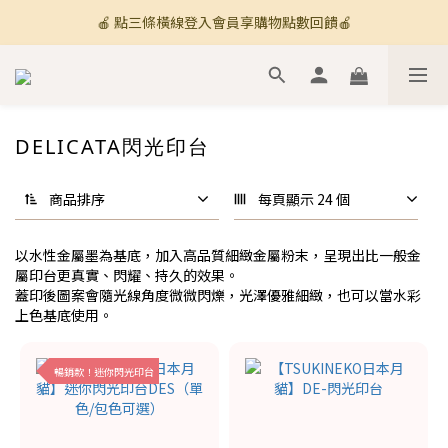
🍎 點三條橫線登入會員享購物點數回饋🍎
🚚 全館滿800免運 🚚
新加入會員💡獲得購物金100
🚚 全館滿800免運 🚚
DELICATA閃光印台
商品排序
每頁顯示 24 個
以水性金屬墨為基底，加入高品質細緻金屬粉末，呈現出比一般金
屬印台更真實、閃耀、持久的效果。
蓋印後圖案會隨光線角度微微閃爍，光澤優雅細緻，也可以當水彩
上色基底使用。
暢銷款！迷你閃光印台