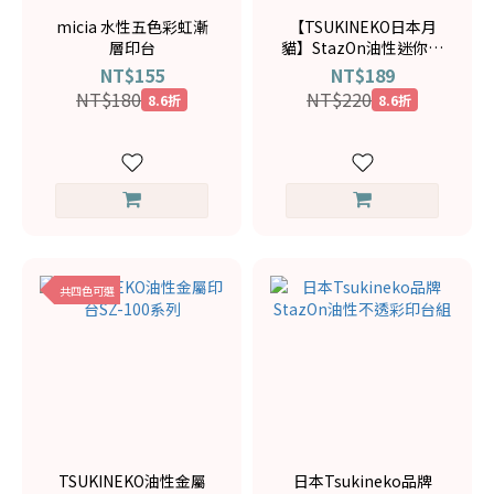
micia 水性五色彩虹漸
【TSUKINEKO日本月
層印台
貓】StazOn油性迷你印
台-紅葡萄酒SZ-MID-23
NT$155
NT$189
NT$180
NT$220
8.6折
8.6折
共四色可選
TSUKINEKO油性金屬
日本Tsukineko品牌