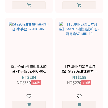
StazOn油性顏料墨水印
【TSUKINEKO日本月
台-水手藍 SZ-PIG-061
貓】StazOn油性迷你印
台-哥德紫SZ-MID-13
NT$284
NT$189
NT$330
NT$220
8.6折
8.6折