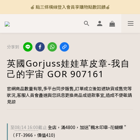
🍎 點三條橫線登入會員享購物點數回饋🍎
🚚 全館滿800免運 🚚
新加入會員💡獲得購物金100
🚚 全館滿800免運 🚚
分享到
英國Gorjuss娃娃草皮章-我自
己的宇宙 GOR 907161
官網商品數量有限,多平台同步販售,訂單成立後如遇缺貨或售完等
狀況,客服人員會盡速與您訊息更換商品或退款事宜,造成不便敬請
見諒
至
08/14 16:00
截止
全店，滿4800，加送"楓木印章-花蝴蝶 "
（ FT-3966，價值410)