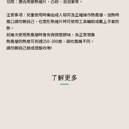
功用：適合用做熱縮片、凸粉、泡泡筆等。
注意事項：兒童使用時需由成人陪同及正確操作熱風槍，加熱時
風口請勿朝自己，在塑形熱縮片時可使用工具輔助或戴上手套防
熱。
前幾次使用熱風槍時會有微微塑膠味，為正常現象
熱風槍的熱度可到達250-300度，與吹風機不同。
請勿朝自己臉或頭髮吹唷!
了解更多