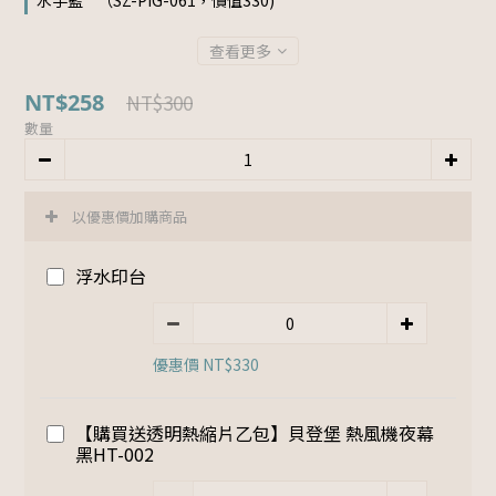
水手藍 " （SZ-PIG-061，價值330)
查看更多
NT$258
NT$300
數量
以優惠價加購商品
浮水印台
優惠價 NT$330
【購買送透明熱縮片乙包】貝登堡 熱風機夜幕
黑HT-002