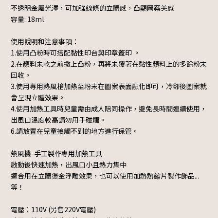
不透明金屬光澤，可加強線條的立體感，凸顯圖案美感
容量: 18ml
使用說明和注意事項：
1.使用凸粉時可搭配黏性印台與印章蓋印 。
2.在顏料未乾之前撒上凸粉，再將未覆著在黏性顏料上的多餘粉末
回收。
3.使用專用熱風槍加熱至粉末在圖案表面融化即可，冷卻後圖案就
會呈現立體效果。
4.使用加熱工具時兒童需由成人陪同操作，避免長時間連續使用，
出風口溫度較高請勿用手碰觸。
6.請放置在兒童接觸不到的地方進行保管。
熱風機-手工製作專用加熱工具
啟動後快速加熱，出風口小且熱力集中
適合用在立體燙金浮雕效果，也可以使用加熱熱縮片製作飾品...
等！
電壓：110V (另售220V電壓)