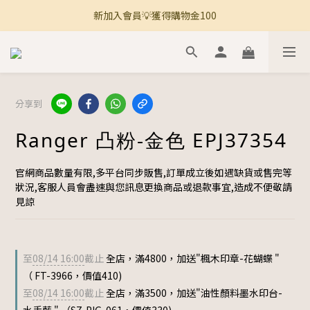
新加入會員💡獲得購物金100
🚚 全館滿800免運 🚚
🚚 全館滿800免運 🚚
分享到
Ranger 凸粉-金色 EPJ37354
官網商品數量有限,多平台同步販售,訂單成立後如遇缺貨或售完等
狀況,客服人員會盡速與您訊息更換商品或退款事宜,造成不便敬請
見諒
至
08/14 16:00
截止
全店，滿4800，加送"楓木印章-花蝴蝶 "
（ FT-3966，價值410)
至
08/14 16:00
截止
全店，滿3500，加送"油性顏料墨水印台-