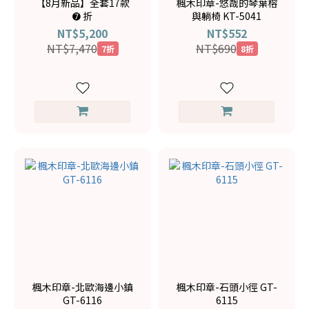
【8月新品】全套17款
楓木印章-悠哉的琴葉榕
➐ 折
與躺椅 KT-5041
NT$5,200
NT$552
NT$7,470
NT$690
7折
8折
楓木印章-北歐海邊小鎮
楓木印章-石頭小徑 GT-
GT-6116
6115