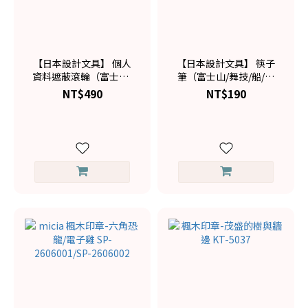
【日本設計文具】 個人
【日本設計文具】 筷子
資料遮蔽滾輪（富士山/
筆（富士山/舞技/船/武
壽司/忍者）
士頭盔/鶴）
NT$490
NT$190