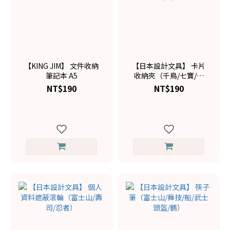
【KING JIM】 文件收納
【日本設計文具】 卡片
筆記本 A5
收納夾（千鳥/七寶/櫻
花/青海波/松/雲霞）
NT$190
NT$190