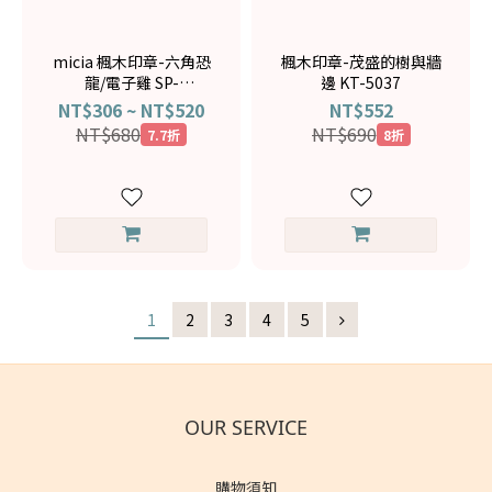
micia 楓木印章-六角恐
楓木印章-茂盛的樹與牆
龍/電子雞 SP-
邊 KT-5037
2606001/SP-2606002
NT$306 ~ NT$520
NT$552
NT$680
NT$690
7.7折
8折
1
2
3
4
5
OUR SERVICE
購物須知