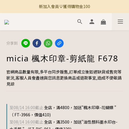
新加入會員💡獲得購物金100
🚚 全館滿800免運 🚚
🚚 全館滿800免運 🚚
分享到
micia 楓木印章-剪紙龍 F678
官網商品數量有限,多平台同步販售,訂單成立後如遇缺貨或售完等
狀況,客服人員會盡速與您訊息更換商品或退款事宜,造成不便敬請
見諒
至
08/14 16:00
截止
全店，滿4800，加送"楓木印章-花蝴蝶 "
（ FT-3966，價值410)
至
08/14 16:00
截止
全店，滿3500，加送"油性顏料墨水印台-