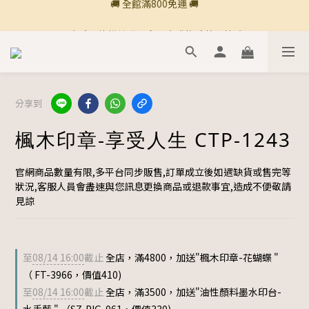
🚚 全館滿800免運 🚚
🍎 點三條橫線登入會員享購物點數回饋🍎
新加入會員💡獲得購物金100
🚚 全館滿800免運 🚚
分享到
楓木印章-享受人生 CTP-1243
官網商品數量有限,多平台同步販售,訂單成立後如遇缺貨或售完等
狀況,客服人員會盡速與您訊息更換商品或退款事宜,造成不便敬請
見諒
至
08/14 16:00
截止
全店，滿4800，加送"楓木印章-花蝴蝶 "
（ FT-3966，價值410)
至
08/14 16:00
截止
全店，滿3500，加送"油性顏料墨水印台-