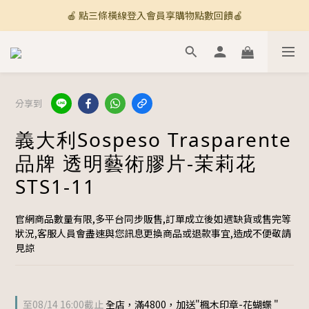
🍎 點三條橫線登入會員享購物點數回饋🍎
🚚 全館滿800免運 🚚
新加入會員💡獲得購物金100
🚚 全館滿800免運 🚚
分享到
義大利Sospeso Trasparente
品牌 透明藝術膠片-茉莉花
STS1-11
官網商品數量有限,多平台同步販售,訂單成立後如遇缺貨或售完等
狀況,客服人員會盡速與您訊息更換商品或退款事宜,造成不便敬請
見諒
至
08/14 16:00
截止
全店，滿4800，加送"楓木印章-花蝴蝶 "