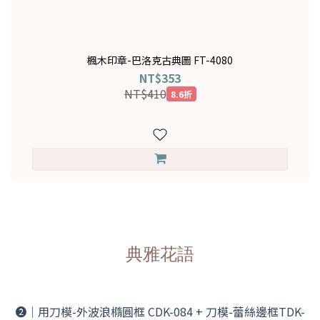
楓木印章-巴洛克古典圖 FT-4080
NT$353
NT$410
8.6折
典雅花語
➋｜用刀模-外波浪橢圓框 CDK-084 + 刀模-蕾絲邊框TDK-