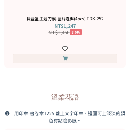
貝登堡 主題刀模-蕾絲邊框(4pcs) TDK-252
NT$1,247
NT$1,450
8.6折
溫柔花語
➌｜用印章-書卷章 I225 蓋上文字印章，邊圍可上淡淡的顏
色有點陰影感。