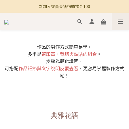
新加入會員💡獲得購物金100
🚚 全館滿800免運 🚚
🚚 全館滿800免運 🚚
作品的製作方式簡單易學，
多半是
蓋印章、裁切與黏貼的組合
。
步驟為簡化說明，
可搭配
作品細節與文字說明反覆查看
，更容易掌握製作方式
呦！
典雅花語