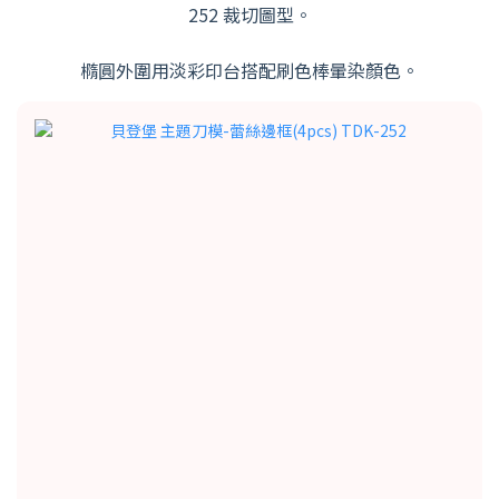
252 裁切圖型
。
橢圓外圍用淡彩印台搭配刷色棒暈染顏色。