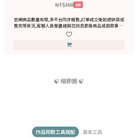
NT$300
9折
官網商品數量有限,多平台同步販售,訂單成立後如遇缺貨或
售完等狀況,客服人員會盡速與您訊息更換商品或退款事宜,
造成不便敬請見諒
🍃 細節圖 🍃
作品同款工具搭配
基本工具