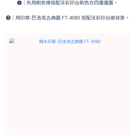
❶｜先用刷色棒搭配淡彩印台刷色在四邊邊圍。
➋｜用印章-巴洛克古典圖 FT-4080 搭配淡彩印台做背景。