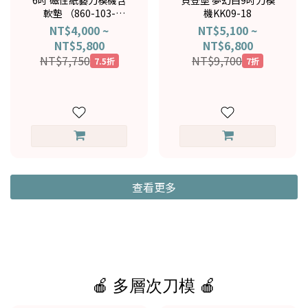
6吋 磁性紙藝刀模機含
貝登堡 夢幻白9吋刀模
軟墊 （860-103-
機KK09-18
019+860-219-016）
NT$4,000 ~
NT$5,100 ~
NT$5,800
NT$6,800
NT$7,750
NT$9,700
7.5折
7折
查看更多
🍎 多層次刀模 🍎