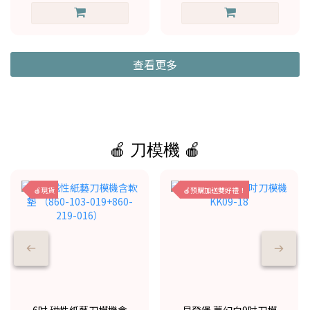
查看更多
🍎 刀模機 🍎
🍎現貨
🍎預購加送雙好禮！