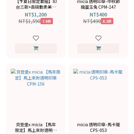
【🌴夏日限定套組】印
micia 透明印章-中秋節
台三款+高磅數柔美紙
搗蛋玉兔 CPM-147
+透明印章 🎁購買套組
NT$1,200
NT$400
加送透明壓克力塊
NT$1,590
NT$490
7.6折
8.2折
貝登堡x micia 【馬年
micia 透明印章-馬卡龍
限定】馬上來財透明印
CPS-053