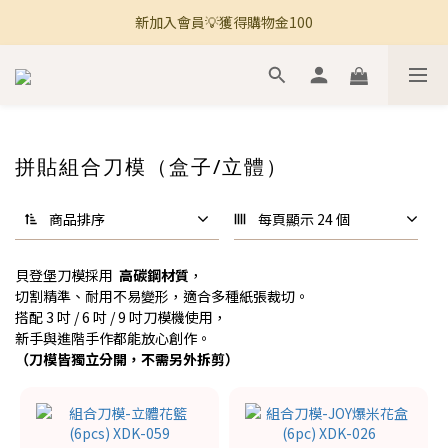
新加入會員💡獲得購物金100
🚚 全館滿800免運 🚚
🚚 全館滿800免運 🚚
拼貼組合刀模（盒子/立體）
商品排序
每頁顯示 24 個
貝登堡刀模採用
高碳鋼材質
，
切割精準、耐用不易變形，適合多種紙張裁切。
搭配 3 吋 / 6 吋 / 9 吋刀模機使用，
新手與進階手作都能放心創作。
（刀模皆獨立分開，不需另外拆剪）