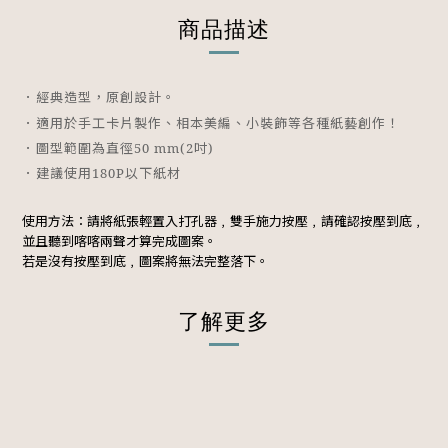
商品描述
．經典造型，原創設計。
．適用於手工卡片製作、相本美編、小裝飾等各種紙藝創作！
．圖型範圍為直徑50 mm(2吋)
．建議使用180P以下紙材
使用方法：請將紙張輕置入打孔器﹐雙手施力按壓﹐請確認按壓到底﹐
並且聽到喀喀兩聲才算完成圖案。
若是沒有按壓到底﹐圖案將無法完整落下。
了解更多