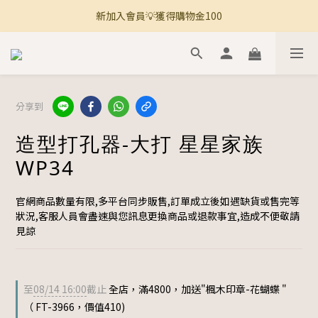
新加入會員💡獲得購物金100
🚚 全館滿800免運 🚚
🚚 全館滿800免運 🚚
分享到
造型打孔器-大打 星星家族
WP34
官網商品數量有限,多平台同步販售,訂單成立後如遇缺貨或售完等
狀況,客服人員會盡速與您訊息更換商品或退款事宜,造成不便敬請
見諒
至
08/14 16:00
截止
全店，滿4800，加送"楓木印章-花蝴蝶 "
（ FT-3966，價值410)