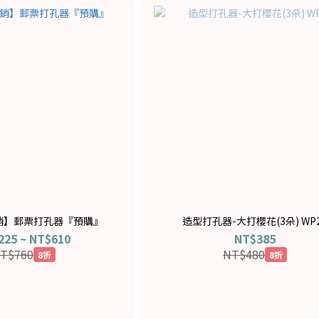
銷】郵票打孔器『預購』
造型打孔器-大打櫻花(3朵) WP
225 ~ NT$610
NT$385
T$760
NT$480
8折
8折