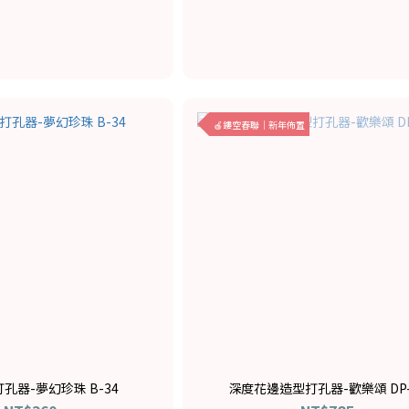
🍎鏤空春聯｜新年佈置
孔器-夢幻珍珠 B-34
深度花邊造型打孔器-歡樂頌 DP-