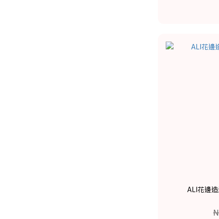
ALI花邊
N