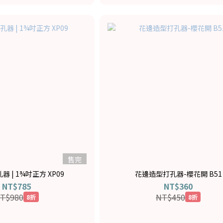
售完
特大型打孔器 | 1¾吋正方 XP09
花邊造型打孔器-櫻花開 B51
NT$785
NT$360
T$980
NT$450
8折
8折