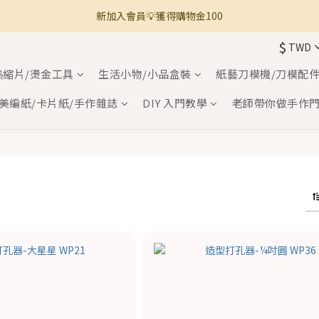
新加入會員💡獲得購物金100
🚚 全館滿800免運 🚚
$
TWD
🚚 全館滿800免運 🚚
熱縮片/燙金工具
生活小物/小品盒裝
紙藝刀模機/刀模配
美編紙/卡片紙/手作雜誌
DIY 入門教學
老師帶你做手作