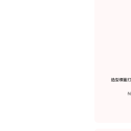
造型標籤打孔
N