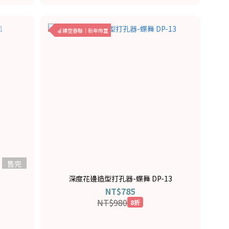
🍎鏤空春聯｜新年佈置
售完
深度花邊造型打孔器-蝶舞 DP-13
NT$785
NT$980
8折