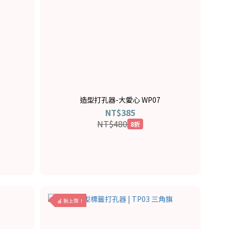
造型打孔器-大愛心 WP07
NT$385
NT$480
8折
🍎 新上架！