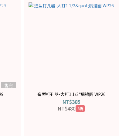
售完
29
造型打孔器-大打1 1/2"扇邊圓 WP26
NT$385
NT$480
8折