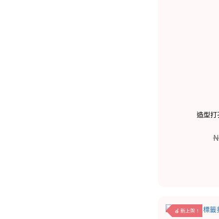
造型打孔
N
🍎 新上架！