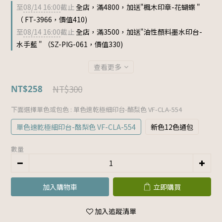
至
08/14 16:00
截止
全店，滿4800，加送"楓木印章-花蝴蝶 "
（ FT-3966，價值410)
至
08/14 16:00
截止
全店，滿3500，加送"油性顏料墨水印台-
水手藍 " （SZ-PIG-061，價值330)
查看更多
NT$300
NT$258
下面選擇單色或包色
: 單色速乾極細印台-酪梨色 VF-CLA-554
單色速乾極細印台-酪梨色 VF-CLA-554
新色12色通包
數量
加入購物車
立即購買
加入追蹤清單