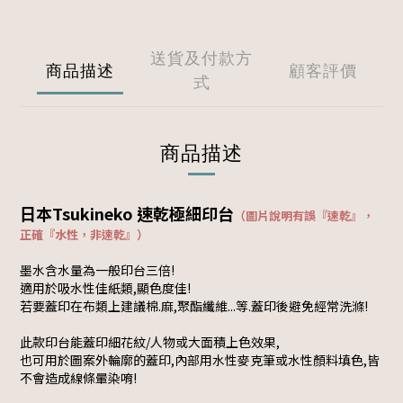
送貨及付款方
商品描述
顧客評價
式
商品描述
日本Tsukineko 速乾極細印台
（圖片說明有誤『速乾』，
正確『
水性，非速乾』
）
墨水含水量為一般印台三倍!
適用於吸水性佳紙類,顯色度佳!
若要蓋印在布類上建議棉.麻,聚酯纖維...等.蓋印後避免經常洗滌!
此款印台能蓋印細花紋/人物或大面積上色效果,
也可用於圖案外輪廓的蓋印,內部用水性麥克筆或水性顏料填色,皆
不會造成線條暈染唷!