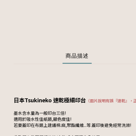
商品描述
日本Tsukineko 速乾極細印台
（圖片說明有誤『速乾』，
墨水含水量為一般印台三倍!
適用於吸水性佳紙類,顯色度佳!
若要蓋印在布類上建議棉.麻,聚酯纖維...等.蓋印後避免經常洗滌!