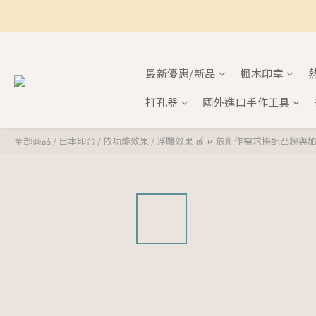
最新優惠/新品
楓木印章
打孔器
國外進口手作工具
全部商品
/
日本印台
/
依功能效果
/
浮雕效果 🍎 可依創作需求搭配凸粉與