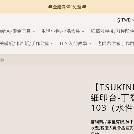
🚚 全館滿800免運 🚚
🚚 全館滿800免運 🚚
$
TWD
🍎 點三條橫線登入會員享購物點數回饋🍎
熱縮片/燙金工具
生活小物/小品盒裝
紙藝刀模機/刀模配
新加入會員💡獲得購物金100
美編紙/卡片紙/手作雜誌
DIY 入門教學
老師帶你做手作
🚚 全館滿800免運 🚚
加熱
【TSUKI
細印台-丁香
103（水
官網商品數量有限,多
狀況,客服人員會盡速