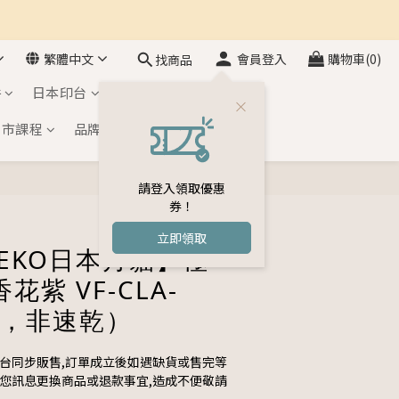
繁體中文
會員登入
購物車(0)
找商品
件
日本印台
自黏印章
門市課程
品牌介紹
會員專區
請登入領取優惠
立即購買
券！
立即領取
NEKO日本月貓】極
花紫 VF-CLA-
性，非速乾）
平台同步販售,訂單成立後如遇缺貨或售完等
與您訊息更換商品或退款事宜,造成不便敬請