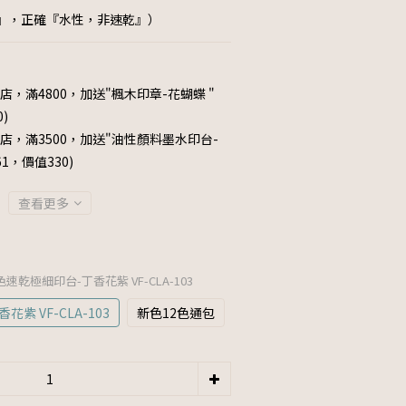
』，正確『水性，非速乾』）
店，滿4800，加送"楓木印章-花蝴蝶 "
0)
店，滿3500，加送"油性顏料墨水印台-
061，價值330)
查看更多
單色速乾極細印台-丁香花紫 VF-CLA-103
紫 VF-CLA-103
新色12色通包