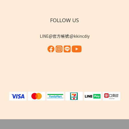
FOLLOW US
LINE@官方帳號:@kkincdiy