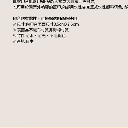
此款印台能蓋印細花紋/人物或大面積上色效果,
也可用於圖案外輪廓的蓋印,內部用水性麥克筆或水性顏料填色,皆
印台附有黏性，可搭配透明凸粉使用
※尺寸:內印台表面尺寸3.5cmX7.6cm
※表面為不織布材質非海棉材質
※特性:耐水、耐光、不易褪色
※產地:日本