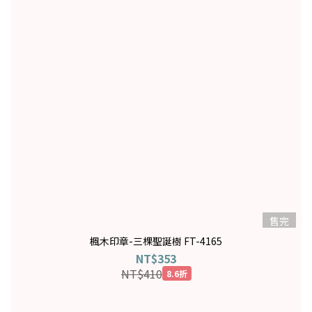
售完
楓木印章-三棵聖誕樹 FT-4165
NT$353
NT$410
8.6折