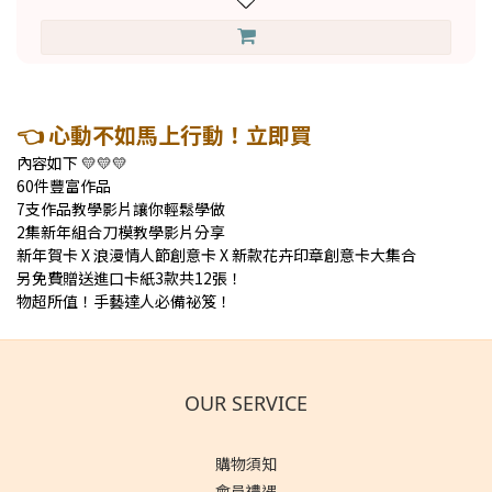
👈 心動不如馬上行動！立即買
內容如下 💛💛💛
60件豐富作品
7支作品教學影片讓你輕鬆學做
2集新年組合刀模教學影片分享
新年賀卡 X 浪漫情人節創意卡 X 新款花卉印章創意卡大集合
另免費贈送進口卡紙3款共12張！
物超所值！手藝達人必備祕笈！
OUR SERVICE
購物須知
會員禮遇