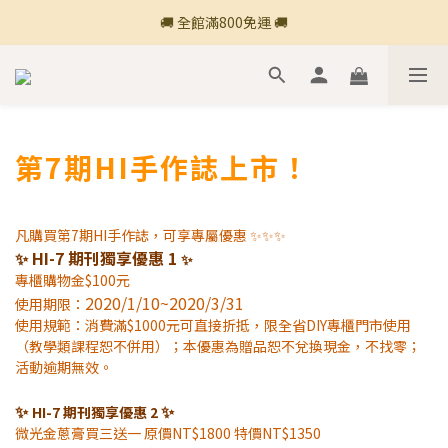
🚚 全館滿800免運 🚚
🚚 全館滿800免運 🚚
🍎 點三條橫線登入會員享購物點數回饋🍎
新加入會員💡獲得購物金100
第7期HI手作誌上市！
🚚 全館滿800免運 🚚
凡購買第7期HI手作誌，可享專屬優惠 ✨✨✨
✨ HI-7 期刊獨享優惠 1
✨
專櫃購物金$100元
2020/1/10~2020/3/31
使用期限：
使用規範：消費滿$1000元可直接折抵，限全省DIY專櫃門市使用
（教學類課程恕不併用）；本優惠為贈品恕不兌換現金，不找零；
活動逾期無效。
✨
✨
HI-7 期刊獨享優惠 2
微光金蔥膏買三送一 原價NT$1800 特價NT$1350