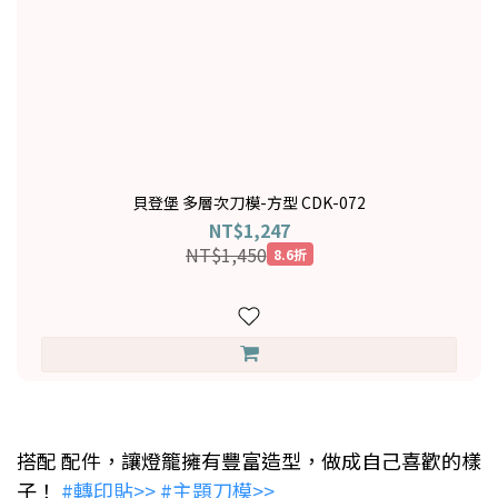
貝登堡 多層次刀模-方型 CDK-072
NT$1,247
NT$1,450
8.6折
搭配 配件，讓燈籠擁有豐富造型，做成自己喜歡的樣
子！
#轉印貼>>
#主題刀模>>