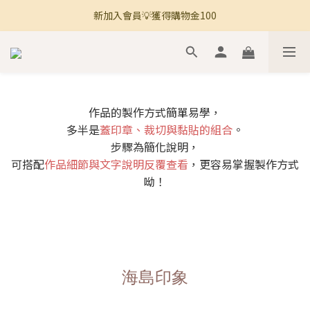
新加入會員💡獲得購物金100
🚚 全館滿800免運 🚚
🚚 全館滿800免運 🚚
作品的製作方式簡單易學，
多半是
蓋印章、裁切與黏貼的組合
。
步驟為簡化說明，
可搭配
作品細節與文字說明反覆查看
，更容易掌握製作方式
呦！
海島印象