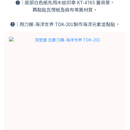
❶｜底部白色紙先用木紋印章 KT-4765 蓋背景。
再黏貼瓦愣紙及麻布等異材質。
➋｜用刀模-海洋世界 TDK-201製作海洋元素並黏貼。