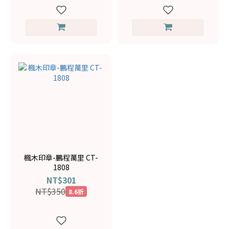
楓木印章-鵬程萬里 CT-
1808
NT$301
NT$350
8.6折