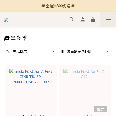
🚚 全館滿800免運 🚚
🚚 全館滿800免運 🚚
🍎 點三條橫線登入會員享購物點數回饋🍎
新加入會員💡獲得購物金100
🎓畢業季
🚚 全館滿800免運 🚚
商品排序
每頁顯示 24 個
售完