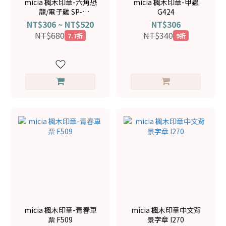
micia 楓木印章-六角恐
micia 楓木印章-甲蟲
龍/電子雞 SP-
G424
2606001/SP-2606002
NT$306 ~ NT$520
NT$306
NT$680
NT$340
7.7折
9折
micia 楓木印章-青春車
micia 楓木印章中文背
票 F509
景字章 I270