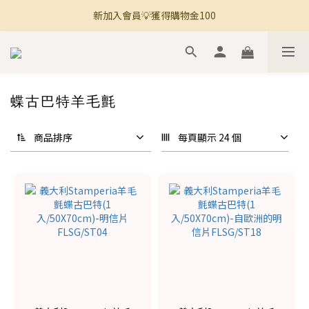
新加入會員💡獲得購物金100
🚚 全館滿800免運 🚚
🚚 全館滿800免運 🚚
蝶古巴特羊毛氈
商品排序
每頁顯示 24 個