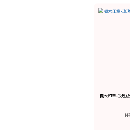
楓木印章-玫瑰總是
N