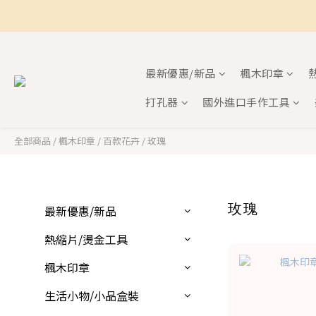
最新優惠/新品
楓木印章
打孔器
國外進口手作工具
全部商品
/
楓木印章
/
百款花卉
/
玫瑰
玫瑰
最新優惠/新品
熱縮片/燙金工具
楓木印章
生活小物/小品盒裝