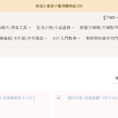
新加入會員💡獲得購物金100
🚚 全館滿800免運 🚚
$
TWD
🚚 全館滿800免運 🚚
熱縮片/燙金工具
生活小物/小品盒裝
紙藝刀模機/刀模配
美編紙/卡片紙/手作雜誌
DIY 入門教學
老師帶你做手作