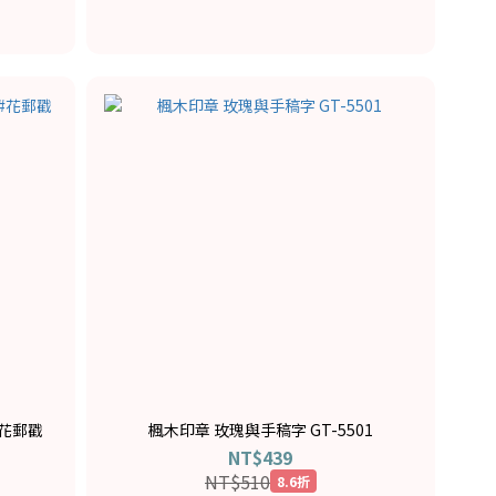
#花郵戳
楓木印章 玫瑰與手稿字 GT-5501
NT$439
NT$510
8.6折