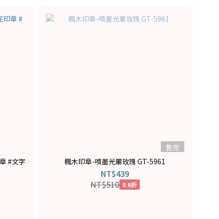
售完
章 #文字
楓木印章-噴墨光暈玫瑰 GT-5961
NT$439
NT$510
8.6折