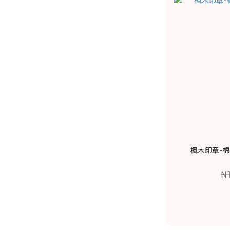
楓木印章-棉花
N