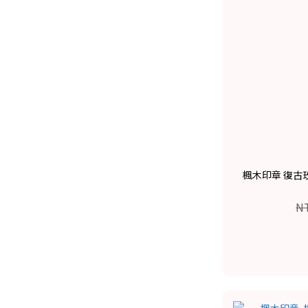
楓木印章 復古玫
N