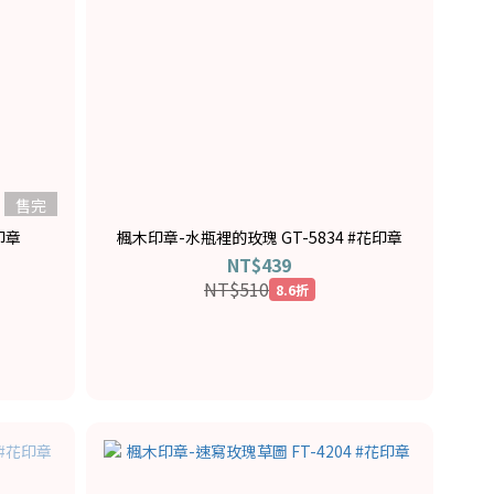
售完
印章
楓木印章-水瓶裡的玫瑰 GT-5834 #花印章
NT$439
NT$510
8.6折