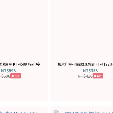
瑰篇章 KT-4589 #花印章
楓木印章-流線玫瑰剪影 FT-4192 
NT$593
NT$353
T$690
NT$410
8.6折
8.6折