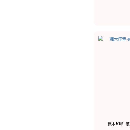
楓木印章-感謝