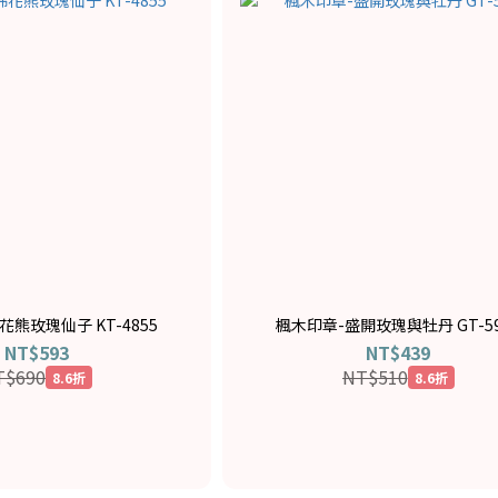
熊玫瑰仙子 KT-4855
楓木印章-盛開玫瑰與牡丹 GT-59
NT$593
NT$439
T$690
NT$510
8.6折
8.6折