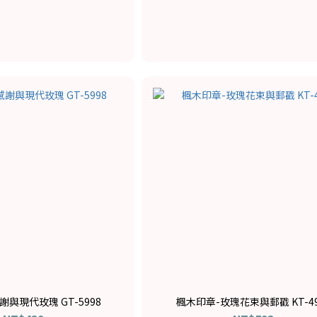
與現代玫瑰 GT-5998
楓木印章-玫瑰花束與郵戳 KT-49