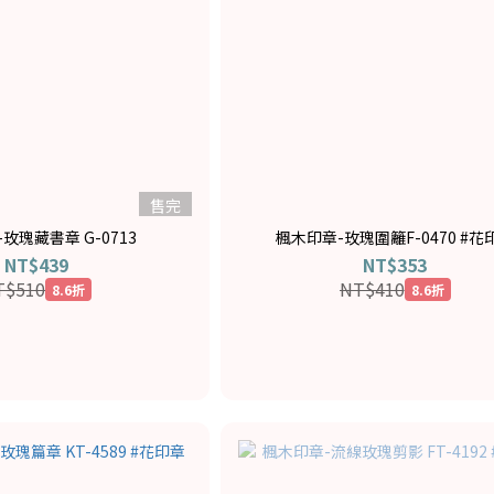
售完
玫瑰藏書章 G-0713
楓木印章-玫瑰圍籬F-0470 #花
NT$439
NT$353
T$510
NT$410
8.6折
8.6折