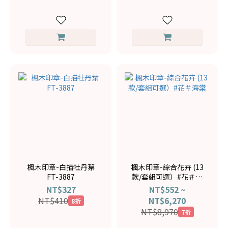
楓木印章-白描牡丹葉
楓木印章-綜合花卉 (13
FT-3887
款/套組可選）#花＃海
棠
NT$327
NT$552 ~
NT$410
NT$6,270
8折
NT$8,970
7折