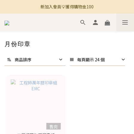
新加入會員💡獲得購物金100
🚚 全館滿800免運 🚚
🚚 全館滿800免運 🚚
月份印章
商品排序
每頁顯示 24 個
售完