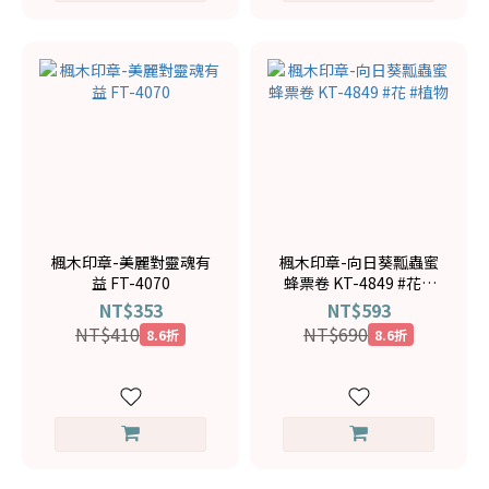
楓木印章-美麗對靈魂有
楓木印章-向日葵瓢蟲蜜
益 FT-4070
蜂票卷 KT-4849 #花 #
植物
NT$353
NT$593
NT$410
NT$690
8.6折
8.6折