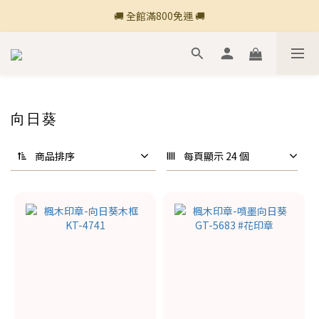
🚚 全館滿800免運 🚚
🚚 全館滿800免運 🚚
🍎 點三條橫線登入會員享購物點數回饋🍎
新加入會員💡獲得購物金100
🚚 全館滿800免運 🚚
向日葵
商品排序
每頁顯示 24 個