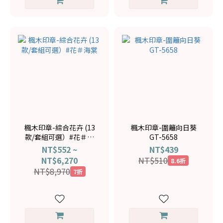
楓木印章-綜合花卉 (13
楓木印章-圍籬向日葵
款/套組可選）#花＃海
GT-5658
棠
NT$552 ~
NT$439
NT$6,270
NT$510
8.6折
NT$8,970
7折