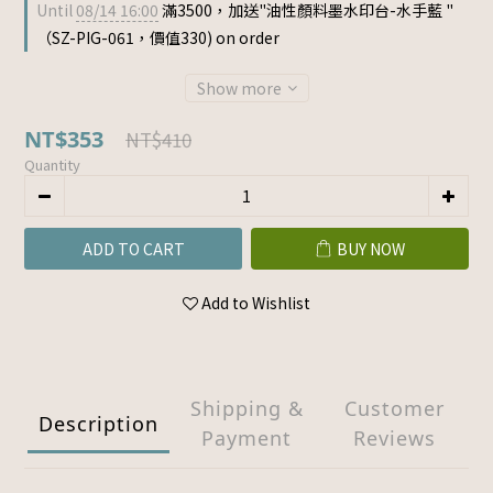
Until
08/14 16:00
滿3500，加送"油性顏料墨水印台-水手藍 "
（SZ-PIG-061，價值330) on order
Show more
NT$353
NT$410
Quantity
ADD TO CART
BUY NOW
Add to Wishlist
Shipping &
Customer
Description
Payment
Reviews