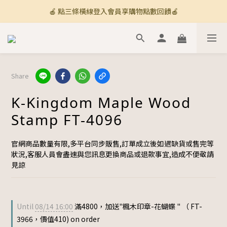
🍎 點三條橫線登入會員享購物點數回饋🍎
🚚 全館滿800免運 🚚
新加入會員💡獲得購物金100
🚚 全館滿800免運 🚚
Share
K-Kingdom Maple Wood
Stamp FT-4096
官網商品數量有限,多平台同步販售,訂單成立後如遇缺貨或售完等
狀況,客服人員會盡速與您訊息更換商品或退款事宜,造成不便敬請
見諒
Until
08/14 16:00
滿4800，加送"楓木印章-花蝴蝶 " （ FT-
3966，價值410) on order