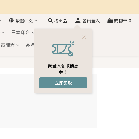
繁體中文
會員登入
購物車(0)
找商品
件
日本印台
自黏印章
門市課程
品牌介紹
會員專區
請登入領取優惠
券！
立即領取