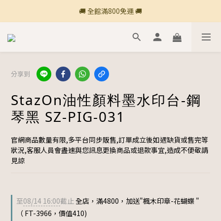
🚚 全館滿800免運 🚚
🚚 全館滿800免運 🚚
🍎 點三條橫線登入會員享購物點數回饋🍎
新加入會員💡獲得購物金100
分享到
🚚 全館滿800免運 🚚
StazOn油性顏料墨水印台-鋼
琴黑 SZ-PIG-031
官網商品數量有限,多平台同步販售,訂單成立後如遇缺貨或售完等
狀況,客服人員會盡速與您訊息更換商品或退款事宜,造成不便敬請
見諒
至
08/14 16:00
截止
全店，滿4800，加送"楓木印章-花蝴蝶 "
（ FT-3966，價值410)