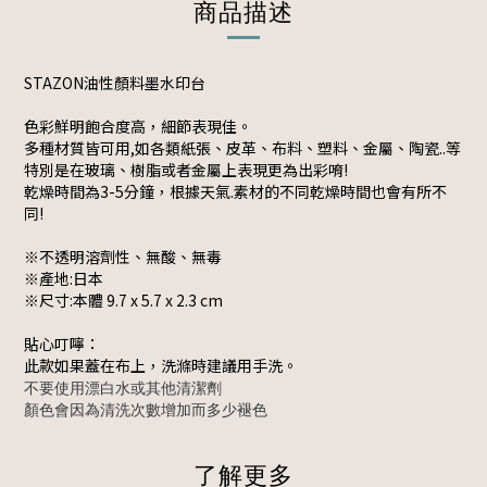
商品描述
STAZON油性顏料墨水印台
色彩鮮明飽合度高，細節表現佳。
多種材質皆可用,如各類紙張、皮革、布料、塑料、金屬、陶瓷..等
特別是在玻璃、樹脂或者金屬上表現更為出彩唷!
乾燥時間為3-5分鐘，根據天氣.素材的不同乾燥時間也會有所不
同!
※不透明溶劑性、無酸、無毒
※產地:日本
※尺寸:本體 9.7 x 5.7 x 2.3 cm
貼心叮嚀：
此款如果蓋在布上，洗滌時建議用手洗。
不要使用漂白水或其他清潔劑
顏色會因為清洗次數增加而多少褪色
了解更多