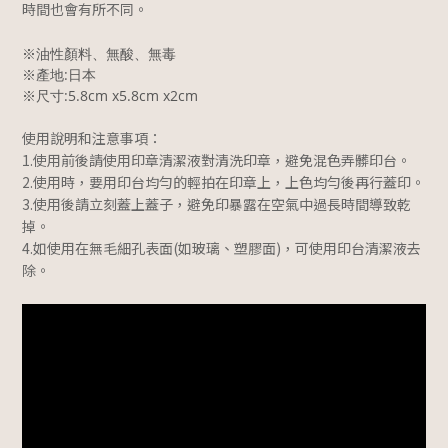
時間也會有所不同。
※油性顏料、無酸、無毒
※產地:日本
※尺寸:5.8cm x5.8cm x2cm
使用說明和注意事項：
1.使用前後請使用印章清潔液對清洗印章，避免混色弄髒印台。
2.使用時，要用印台均勻的輕拍在印章上，上色均勻後再行蓋印。
3.使用後請立刻蓋上蓋子，避免印暴露在空氣中過長時間導致乾
掉。
4.如使用在無毛細孔表面(如玻璃、塑膠面)，可使用印台清潔液去
除。