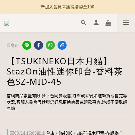
新加入會員💡獲得購物金100
🚚 全館滿800免運 🚚
🚚 全館滿800免運 🚚
分享到
【TSUKINEKO日本月貓】
StazOn油性迷你印台-香料茶
色SZ-MID-45
官網商品數量有限,多平台同步販售,訂單成立後如遇缺貨或售完等
狀況,客服人員會盡速與您訊息更換商品或退款事宜,造成不便敬請
見諒
至
08/14 16:00
截止
全店，滿4800，加送"楓木印章-花蝴蝶 "