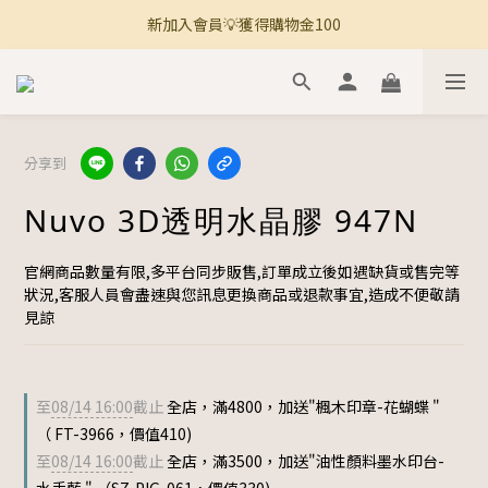
新加入會員💡獲得購物金100
🚚 全館滿800免運 🚚
🚚 全館滿800免運 🚚
分享到
Nuvo 3D透明水晶膠 947N
官網商品數量有限,多平台同步販售,訂單成立後如遇缺貨或售完等
狀況,客服人員會盡速與您訊息更換商品或退款事宜,造成不便敬請
見諒
至
08/14 16:00
截止
全店，滿4800，加送"楓木印章-花蝴蝶 "
（ FT-3966，價值410)
至
08/14 16:00
截止
全店，滿3500，加送"油性顏料墨水印台-