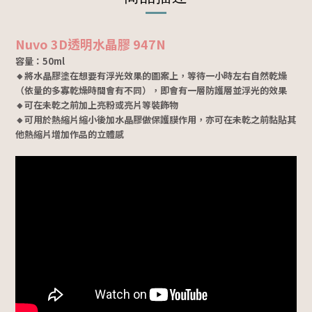
Nuvo 3D透明水晶膠 947N
容量：50ml
🔸將水晶膠塗在想要有浮光效果的圖案上，等待一小時左右自然乾燥
（依量的多寡乾燥時間會有不同），即會有一層防護層並浮光的效果
🔸可在未乾之前加上亮粉或亮片等裝飾物
🔸可用於熱縮片縮小後加水晶膠做保護膜作用，亦可在未乾之前黏貼其
他熱縮片增加作品的立體感