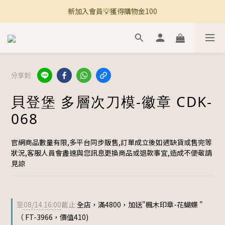
新加入會員💡獲得購物金100
🚚 全館滿800免運 🚚
🚚 全館滿800免運 🚚
分享到
貝登堡 多層次刀模-徽章 CDK-
068
官網商品數量有限,多平台同步販售,訂單成立後如遇缺貨或售完等
狀況,客服人員會盡速與您訊息更換商品或退款事宜,造成不便敬請
見諒
至
08/14 16:00
截止
全店，滿4800，加送"楓木印章-花蝴蝶 "
（ FT-3966，價值410)