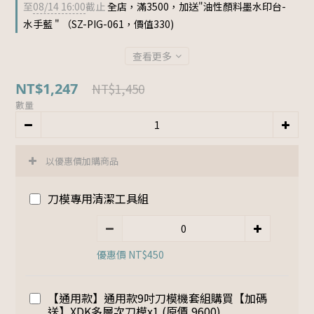
至
08/14 16:00
截止
全店，滿3500，加送"油性顏料墨水印台-
水手藍 " （SZ-PIG-061，價值330)
查看更多
NT$1,247
NT$1,450
數量
以優惠價加購商品
刀模專用清潔工具組
優惠價 NT$450
【通用款】通用款9吋刀模機套組購買【加碼
送】XDK多層次刀模x1 (原價 9600)