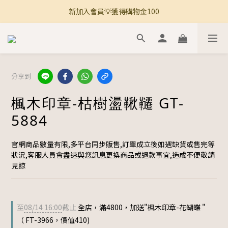
新加入會員💡獲得購物金100
🚚 全館滿800免運 🚚
🚚 全館滿800免運 🚚
分享到
楓木印章-枯樹盪鞦韆 GT-
5884
官網商品數量有限,多平台同步販售,訂單成立後如遇缺貨或售完等
狀況,客服人員會盡速與您訊息更換商品或退款事宜,造成不便敬請
見諒
至
08/14 16:00
截止
全店，滿4800，加送"楓木印章-花蝴蝶 "
（ FT-3966，價值410)