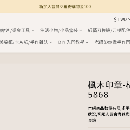
新加入會員💡獲得購物金100
🚚 全館滿800免運 🚚
$
TWD
🚚 全館滿800免運 🚚
熱縮片/燙金工具
生活小物/小品盒裝
紙藝刀模機/刀模配
美編紙/卡片紙/手作雜誌
DIY 入門教學
老師帶你做手作
楓木印章-
5868
官網商品數量有限,多
狀況,客服人員會盡速
見諒