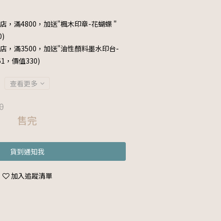
店，滿4800，加送"楓木印章-花蝴蝶 "
0)
店，滿3500，加送"油性顏料墨水印台-
061，價值330)
查看更多
0
售完
貨到通知我
加入追蹤清單