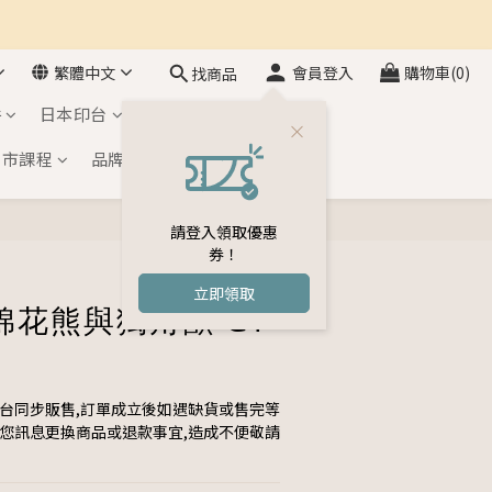
繁體中文
會員登入
購物車(0)
找商品
件
日本印台
自黏印章
門市課程
品牌介紹
會員專區
請登入領取優惠
券！
立即領取
棉花熊與獨角獸 GT-
平台同步販售,訂單成立後如遇缺貨或售完等
與您訊息更換商品或退款事宜,造成不便敬請