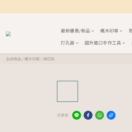
最新優惠/新品
楓木印章
打孔器
國外進口手作工具
全部商品
/
楓木印章
/
棉花熊
分享到