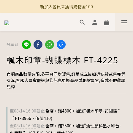
新加入會員💡獲得購物金100
🚚 全館滿800免運 🚚
🚚 全館滿800免運 🚚
分享到
楓木印章-蝴蝶標本 FT-4225
官網商品數量有限,多平台同步販售,訂單成立後如遇缺貨或售完等
狀況,客服人員會盡速與您訊息更換商品或退款事宜,造成不便敬請
見諒
至
08/14 16:00
截止
全店，滿4800，加送"楓木印章-花蝴蝶 "
（ FT-3966，價值410)
至
08/14 16:00
截止
全店，滿3500，加送"油性顏料墨水印台-