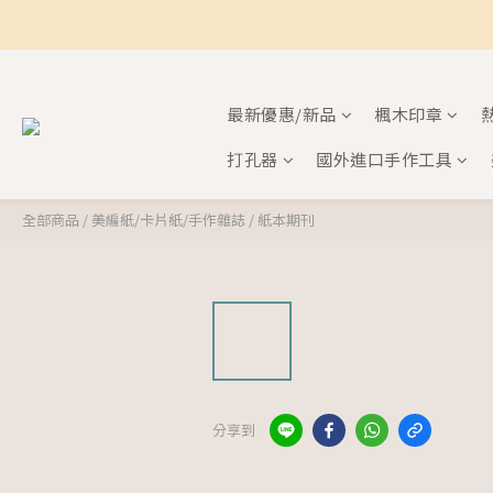
最新優惠/新品
楓木印章
打孔器
國外進口手作工具
全部商品
/
美編紙/卡片紙/手作雜誌
/
紙本期刊
分享到