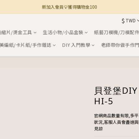
新加入會員💡獲得購物金100
🚚 全館滿800免運 🚚
$
TWD
🚚 全館滿800免運 🚚
熱縮片/燙金工具
生活小物/小品盒裝
紙藝刀模機/刀模配
美編紙/卡片紙/手作雜誌
DIY 入門教學
老師帶你做手作
貝登堡DIY
HI-5
官網商品數量有限,多
狀況,客服人員會盡速
見諒