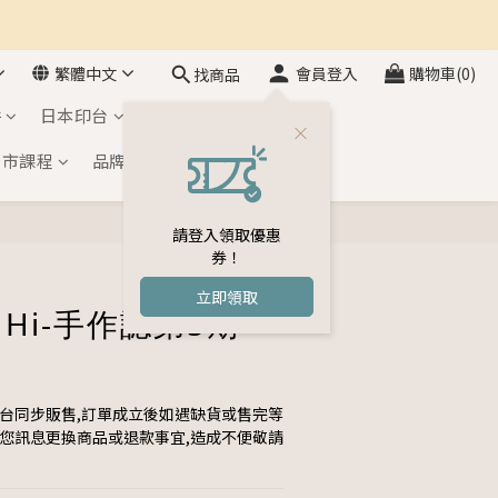
繁體中文
會員登入
購物車(0)
找商品
件
日本印台
自黏印章
門市課程
品牌介紹
會員專區
請登入領取優惠
券！
立即領取
 Hi-手作誌第5期
平台同步販售,訂單成立後如遇缺貨或售完等
與您訊息更換商品或退款事宜,造成不便敬請