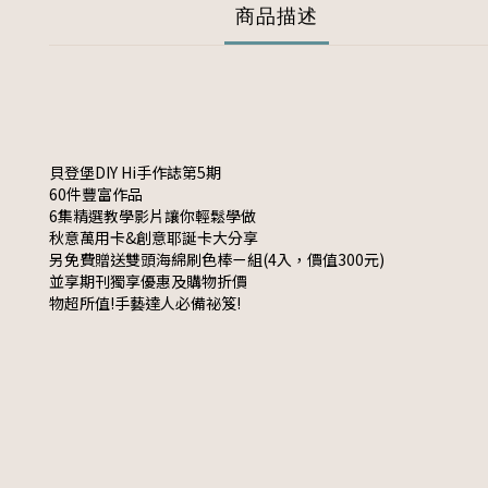
商品描述
貝登堡DIY Hi手作誌第5期
60件豐富作品
6集精選教學影片讓你輕鬆學做
秋意萬用卡&創意耶誕卡大分享
另免費贈送雙頭海綿刷色棒ㄧ組(4入，價值300元)
並享期刊獨享優惠及購物折價
物超所值!手藝達人必備祕笈!