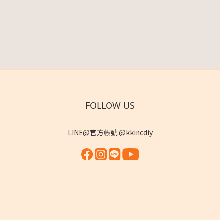
FOLLOW US
LINE@官方帳號:@kkincdiy