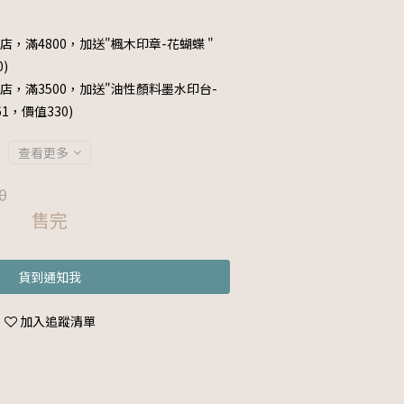
店，滿4800，加送"楓木印章-花蝴蝶 "
0)
店，滿3500，加送"油性顏料墨水印台-
061，價值330)
查看更多
0
售完
貨到通知我
加入追蹤清單