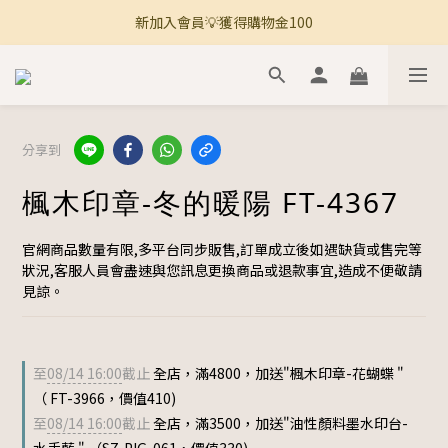
新加入會員💡獲得購物金100
🚚 全館滿800免運 🚚
🚚 全館滿800免運 🚚
分享到
楓木印章-冬的暖陽 FT-4367
官網商品數量有限,多平台同步販售,訂單成立後如遇缺貨或售完等
狀況,客服人員會盡速與您訊息更換商品或退款事宜,造成不便敬請
見諒。
至
08/14 16:00
截止
全店，滿4800，加送"楓木印章-花蝴蝶 "
（ FT-3966，價值410)
至
08/14 16:00
截止
全店，滿3500，加送"油性顏料墨水印台-