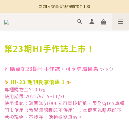
新加入會員💡獲得購物金100
🚚 全館滿800免運 🚚
🚚 全館滿800免運 🚚
第23期HI手作誌上市！
凡購買第23期HI手作誌，可享專屬優惠
✨✨✨
✨
HI-23 期刊獨享優惠 1
✨
專櫃購物金$100元
使用期限:2022/9/15~11/30
使用規範：消費滿$1000元可直接折抵，限全省DIY專櫃
門市使用（教學類課程恕不併用）；本優惠為贈品恕不
兌換現金，不找零；活動逾期無效。