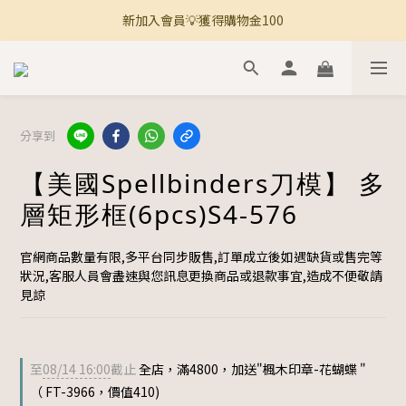
新加入會員💡獲得購物金100
🚚 全館滿800免運 🚚
🚚 全館滿800免運 🚚
分享到
【美國Spellbinders刀模】 多
層矩形框(6pcs)S4-576
官網商品數量有限,多平台同步販售,訂單成立後如遇缺貨或售完等
狀況,客服人員會盡速與您訊息更換商品或退款事宜,造成不便敬請
見諒
至
08/14 16:00
截止
全店，滿4800，加送"楓木印章-花蝴蝶 "
（ FT-3966，價值410)