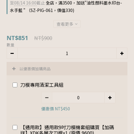
至
08/14 16:00
截止
全店，滿3500，加送"油性顏料墨水印台-
水手藍 " （SZ-PIG-061，價值330)
查看更多
NT$851
NT$900
數量
以優惠價加購商品
刀模專用清潔工具組
優惠價 NT$450
【通用款】通用款9吋刀模機套組購買【加碼
送】XDK多層次刀模x1 (原價 9600)