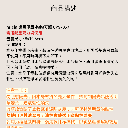
商品描述
micia 透明印章-狗狗可頌 CPS-057
需搭配壓克力塊使用
包裝尺寸 : 8x10.5cm
使用說明：
水晶印章撕下來後，黏貼在透明壓克力塊上，即可當基底台面蓋
印使用，不用時再撕下來即可。
此水晶印章使用印台建議搭配水性印台蓋色，再用濕紙巾擦拭即
可，勿用『乾』布直接擦拭。
注意：水晶印章黏貼處請勿用清潔液清洗及照射到陽光避免失去
黏性，保持乾淨可以讓黏性長長久久呦！
注意事項：
勿照射陽光，因本身材質的先天條件，照射到陽光易使透明
章變黃，造成黏性消失
故請放置陰暗處收藏並遠離灰塵，才可保持透明章的黏性
勿使用油性清潔液，油性會使透明章黏性消失
勿用力拉扯及凹折，勿用乾抹布擦拭，以免沾黏棉屑影響透