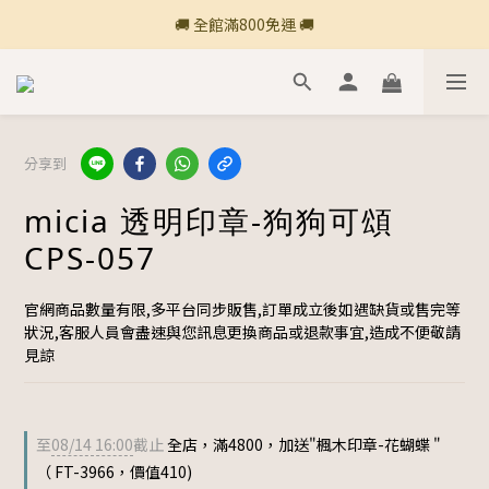
🚚 全館滿800免運 🚚
🚚 全館滿800免運 🚚
🍎 點三條橫線登入會員享購物點數回饋🍎
新加入會員💡獲得購物金100
分享到
🚚 全館滿800免運 🚚
micia 透明印章-狗狗可頌
CPS-057
官網商品數量有限,多平台同步販售,訂單成立後如遇缺貨或售完等
狀況,客服人員會盡速與您訊息更換商品或退款事宜,造成不便敬請
見諒
至
08/14 16:00
截止
全店，滿4800，加送"楓木印章-花蝴蝶 "
（ FT-3966，價值410)