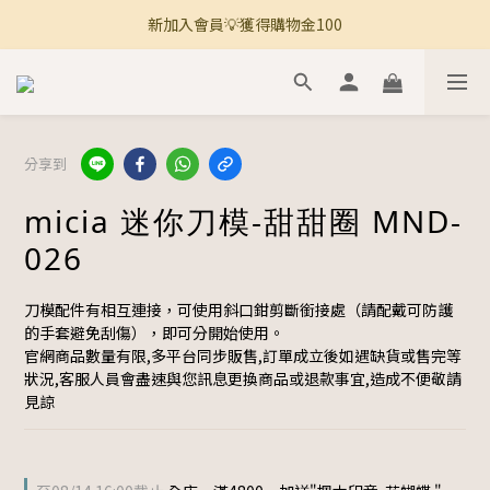
新加入會員💡獲得購物金100
🚚 全館滿800免運 🚚
🚚 全館滿800免運 🚚
分享到
micia 迷你刀模-甜甜圈 MND-
026
刀模配件有相互連接，可使用斜口鉗剪斷銜接處（請配戴可防護
的手套避免刮傷），即可分開始使用。
官網商品數量有限,多平台同步販售,訂單成立後如遇缺貨或售完等
狀況,客服人員會盡速與您訊息更換商品或退款事宜,造成不便敬請
見諒