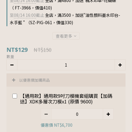
至
08/14 16:00
截止
全店，滿4800，加送"楓木印章-花蝴蝶 "
（ FT-3966，價值410)
至
08/14 16:00
截止
全店，滿3500，加送"油性顏料墨水印台-
水手藍 " （SZ-PIG-061，價值330)
查看更多
NT$129
NT$150
數量
以優惠價加購商品
【通用款】通用款9吋刀模機套組購買【加碼
送】XDK多層次刀模x1 (原價 9600)
優惠價 NT$6,700