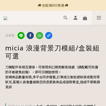
🚚 全館滿800免運 🚚
🚚 全館滿800免運 🚚
🍎 點三條橫線登入會員享購物點數回饋🍎
新加入會員💡獲得購物金100
分享到
🚚 全館滿800免運 🚚
micia 浪漫背景刀模組/盒裝組
可選
刀模配件有相互連接，可使用斜口鉗剪斷銜接處（請配戴可防護
的手套避免刮傷），即可分開始使用。
官網商品數量有限,多平台同步販售,訂單成立後如遇缺貨或售完等
狀況,客服人員會盡速與您訊息更換商品或退款事宜,造成不便敬請
見諒