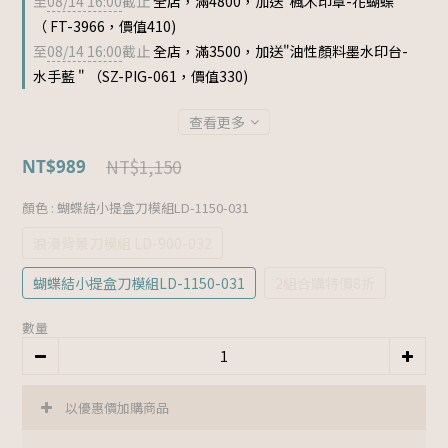
至
08/14 16:00
截止
全店，滿4800，加送"楓木印章-花蝴蝶 "
（ FT-3966，價值410)
至
08/14 16:00
截止
全店，滿3500，加送"油性顏料墨水印台-
水手藍 " （SZ-PIG-061，價值330)
查看更多
NT$1,150
NT$989
顏色
: 蝴蝶結小提盒刀模組LD-1150-031
浪漫背景刀模組 LD-900-032
蝴蝶結小提盒刀模組LD-1150-031
2組合購特價8折
數量
以優惠價加購商品