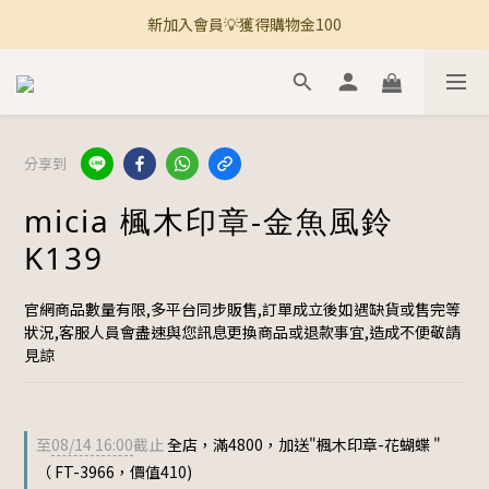
新加入會員💡獲得購物金100
🚚 全館滿800免運 🚚
🚚 全館滿800免運 🚚
分享到
micia 楓木印章-金魚風鈴
K139
官網商品數量有限,多平台同步販售,訂單成立後如遇缺貨或售完等
狀況,客服人員會盡速與您訊息更換商品或退款事宜,造成不便敬請
見諒
至
08/14 16:00
截止
全店，滿4800，加送"楓木印章-花蝴蝶 "
（ FT-3966，價值410)